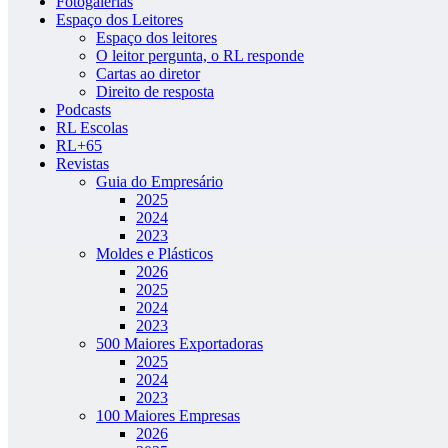
Fotogalerias
Espaço dos Leitores
Espaço dos leitores
O leitor pergunta, o RL responde
Cartas ao diretor
Direito de resposta
Podcasts
RL Escolas
RL+65
Revistas
Guia do Empresário
2025
2024
2023
Moldes e Plásticos
2026
2025
2024
2023
500 Maiores Exportadoras
2025
2024
2023
100 Maiores Empresas
2026