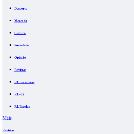
Desporto
Mercado
Cultura
Sociedade
Opinião
Revistas
RL Iniciativas
RL+65
RL Escolas
Mais
Revistas