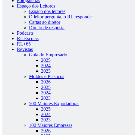
Fotogalerias
Espaço dos Leitores
Espaço dos leitores
O leitor pergunta, o RL responde
Cartas ao diretor
Direito de resposta
Podcasts
RL Escolas
RL+65
Revistas
Guia do Empresário
2025
2024
2023
Moldes e Plásticos
2026
2025
2024
2023
500 Maiores Exportadoras
2025
2024
2023
100 Maiores Empresas
2026