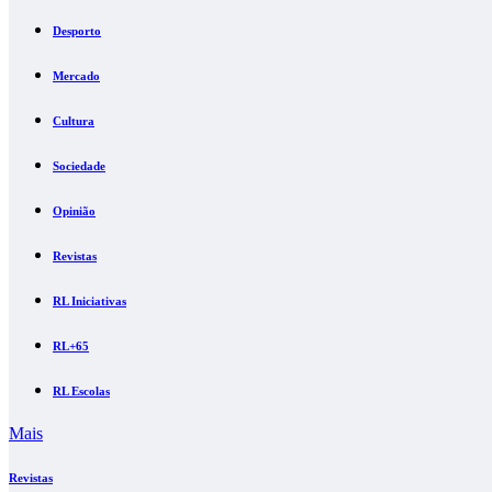
Desporto
Mercado
Cultura
Sociedade
Opinião
Revistas
RL Iniciativas
RL+65
RL Escolas
Mais
Revistas