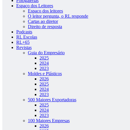
Fotogalerias
Espaço dos Leitores
Espaço dos leitores
O leitor pergunta, o RL responde
Cartas ao diretor
Direito de resposta
Podcasts
RL Escolas
RL+65
Revistas
Guia do Empresário
2025
2024
2023
Moldes e Plásticos
2026
2025
2024
2023
500 Maiores Exportadoras
2025
2024
2023
100 Maiores Empresas
2026