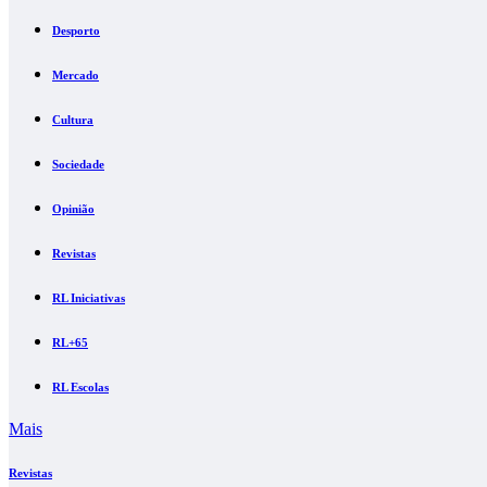
Desporto
Mercado
Cultura
Sociedade
Opinião
Revistas
RL Iniciativas
RL+65
RL Escolas
Mais
Revistas