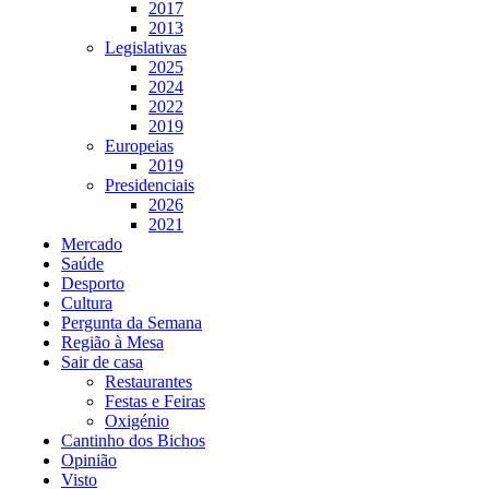
2017
2013
Legislativas
2025
2024
2022
2019
Europeias
2019
Presidenciais
2026
2021
Mercado
Saúde
Desporto
Cultura
Pergunta da Semana
Região à Mesa
Sair de casa
Restaurantes
Festas e Feiras
Oxigénio
Cantinho dos Bichos
Opinião
Visto