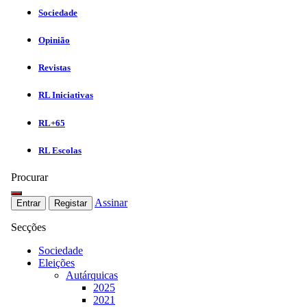
Sociedade
Opinião
Revistas
RL Iniciativas
RL+65
RL Escolas
Procurar
Assinar
Entrar
Registar
Secções
Sociedade
Eleições
Autárquicas
2025
2021