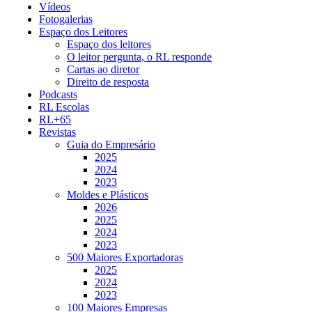
Vídeos
Fotogalerias
Espaço dos Leitores
Espaço dos leitores
O leitor pergunta, o RL responde
Cartas ao diretor
Direito de resposta
Podcasts
RL Escolas
RL+65
Revistas
Guia do Empresário
2025
2024
2023
Moldes e Plásticos
2026
2025
2024
2023
500 Maiores Exportadoras
2025
2024
2023
100 Maiores Empresas