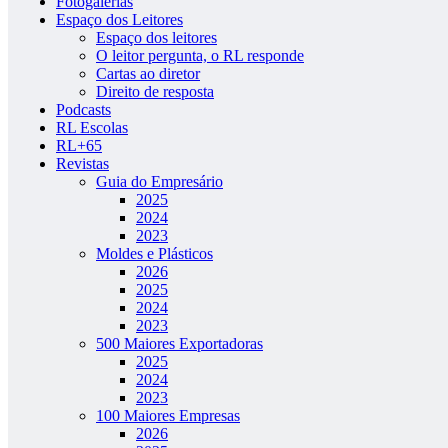
Fotogalerias
Espaço dos Leitores
Espaço dos leitores
O leitor pergunta, o RL responde
Cartas ao diretor
Direito de resposta
Podcasts
RL Escolas
RL+65
Revistas
Guia do Empresário
2025
2024
2023
Moldes e Plásticos
2026
2025
2024
2023
500 Maiores Exportadoras
2025
2024
2023
100 Maiores Empresas
2026