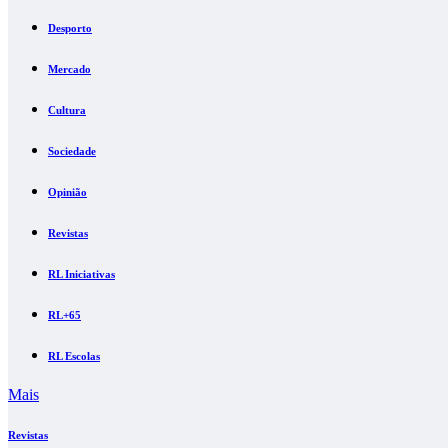
Desporto
Mercado
Cultura
Sociedade
Opinião
Revistas
RL Iniciativas
RL+65
RL Escolas
Mais
Revistas