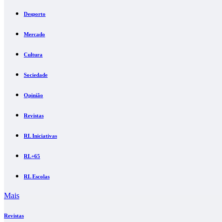
Desporto
Mercado
Cultura
Sociedade
Opinião
Revistas
RL Iniciativas
RL+65
RL Escolas
Mais
Revistas