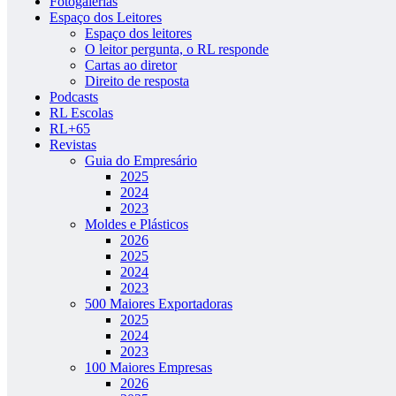
Fotogalerias
Espaço dos Leitores
Espaço dos leitores
O leitor pergunta, o RL responde
Cartas ao diretor
Direito de resposta
Podcasts
RL Escolas
RL+65
Revistas
Guia do Empresário
2025
2024
2023
Moldes e Plásticos
2026
2025
2024
2023
500 Maiores Exportadoras
2025
2024
2023
100 Maiores Empresas
2026