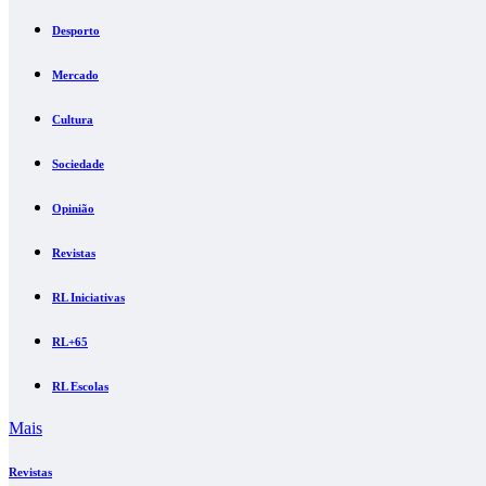
Desporto
Mercado
Cultura
Sociedade
Opinião
Revistas
RL Iniciativas
RL+65
RL Escolas
Mais
Revistas