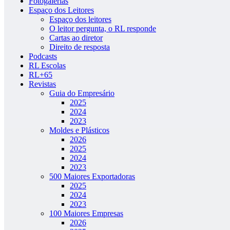
Fotogalerias
Espaço dos Leitores
Espaço dos leitores
O leitor pergunta, o RL responde
Cartas ao diretor
Direito de resposta
Podcasts
RL Escolas
RL+65
Revistas
Guia do Empresário
2025
2024
2023
Moldes e Plásticos
2026
2025
2024
2023
500 Maiores Exportadoras
2025
2024
2023
100 Maiores Empresas
2026