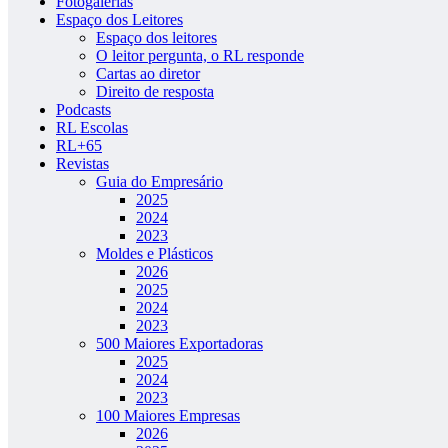
Fotogalerias
Espaço dos Leitores
Espaço dos leitores
O leitor pergunta, o RL responde
Cartas ao diretor
Direito de resposta
Podcasts
RL Escolas
RL+65
Revistas
Guia do Empresário
2025
2024
2023
Moldes e Plásticos
2026
2025
2024
2023
500 Maiores Exportadoras
2025
2024
2023
100 Maiores Empresas
2026