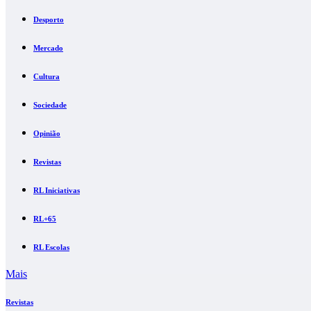
Desporto
Mercado
Cultura
Sociedade
Opinião
Revistas
RL Iniciativas
RL+65
RL Escolas
Mais
Revistas