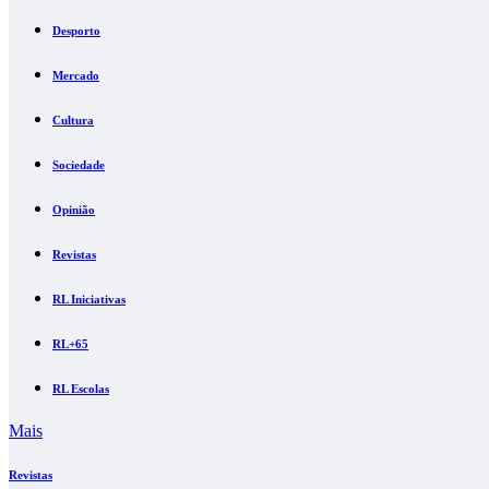
Desporto
Mercado
Cultura
Sociedade
Opinião
Revistas
RL Iniciativas
RL+65
RL Escolas
Mais
Revistas