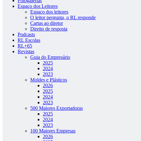
Fotogalerias
Espaço dos Leitores
Espaço dos leitores
O leitor pergunta, o RL responde
Cartas ao diretor
Direito de resposta
Podcasts
RL Escolas
RL+65
Revistas
Guia do Empresário
2025
2024
2023
Moldes e Plásticos
2026
2025
2024
2023
500 Maiores Exportadoras
2025
2024
2023
100 Maiores Empresas
2026