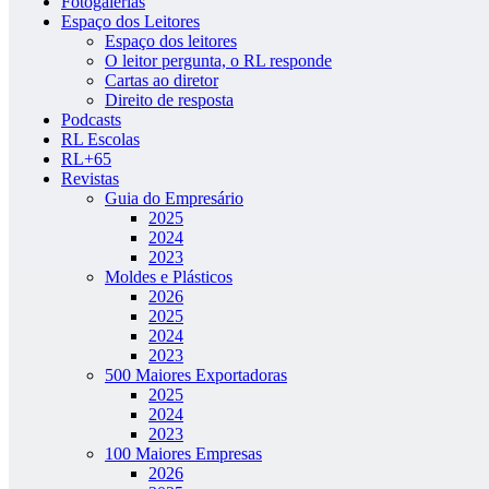
Fotogalerias
Espaço dos Leitores
Espaço dos leitores
O leitor pergunta, o RL responde
Cartas ao diretor
Direito de resposta
Podcasts
RL Escolas
RL+65
Revistas
Guia do Empresário
2025
2024
2023
Moldes e Plásticos
2026
2025
2024
2023
500 Maiores Exportadoras
2025
2024
2023
100 Maiores Empresas
2026