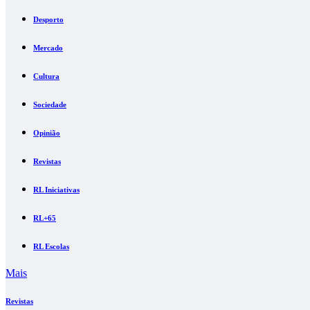
Desporto
Mercado
Cultura
Sociedade
Opinião
Revistas
RL Iniciativas
RL+65
RL Escolas
Mais
Revistas