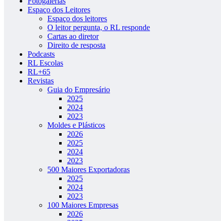
Fotogalerias
Espaço dos Leitores
Espaço dos leitores
O leitor pergunta, o RL responde
Cartas ao diretor
Direito de resposta
Podcasts
RL Escolas
RL+65
Revistas
Guia do Empresário
2025
2024
2023
Moldes e Plásticos
2026
2025
2024
2023
500 Maiores Exportadoras
2025
2024
2023
100 Maiores Empresas
2026