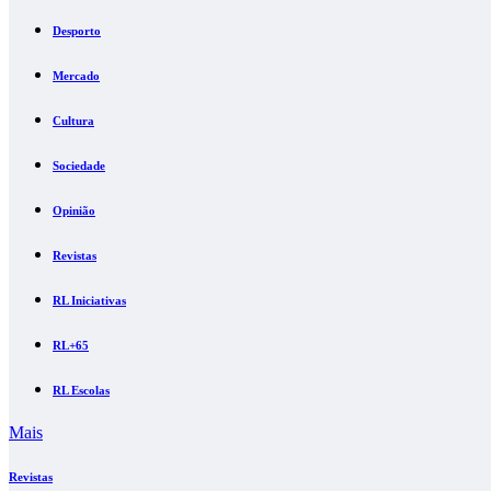
Desporto
Mercado
Cultura
Sociedade
Opinião
Revistas
RL Iniciativas
RL+65
RL Escolas
Mais
Revistas