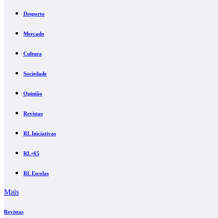
Desporto
Mercado
Cultura
Sociedade
Opinião
Revistas
RL Iniciativas
RL+65
RL Escolas
Mais
Revistas