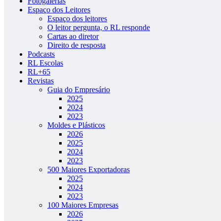
Fotogalerias
Espaço dos Leitores
Espaço dos leitores
O leitor pergunta, o RL responde
Cartas ao diretor
Direito de resposta
Podcasts
RL Escolas
RL+65
Revistas
Guia do Empresário
2025
2024
2023
Moldes e Plásticos
2026
2025
2024
2023
500 Maiores Exportadoras
2025
2024
2023
100 Maiores Empresas
2026