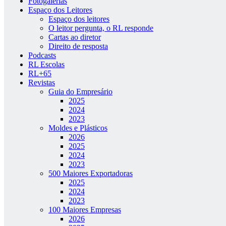
Fotogalerias
Espaço dos Leitores
Espaço dos leitores
O leitor pergunta, o RL responde
Cartas ao diretor
Direito de resposta
Podcasts
RL Escolas
RL+65
Revistas
Guia do Empresário
2025
2024
2023
Moldes e Plásticos
2026
2025
2024
2023
500 Maiores Exportadoras
2025
2024
2023
100 Maiores Empresas
2026