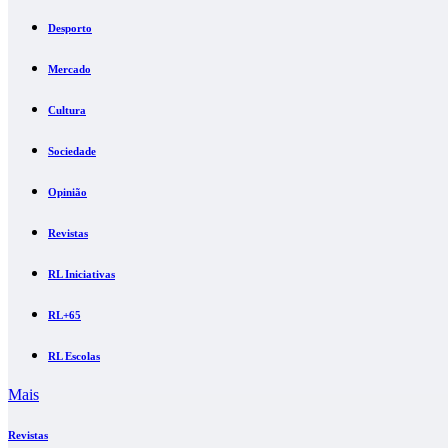
Desporto
Mercado
Cultura
Sociedade
Opinião
Revistas
RL Iniciativas
RL+65
RL Escolas
Mais
Revistas