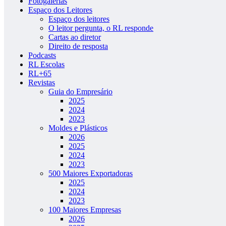
Fotogalerias
Espaço dos Leitores
Espaço dos leitores
O leitor pergunta, o RL responde
Cartas ao diretor
Direito de resposta
Podcasts
RL Escolas
RL+65
Revistas
Guia do Empresário
2025
2024
2023
Moldes e Plásticos
2026
2025
2024
2023
500 Maiores Exportadoras
2025
2024
2023
100 Maiores Empresas
2026