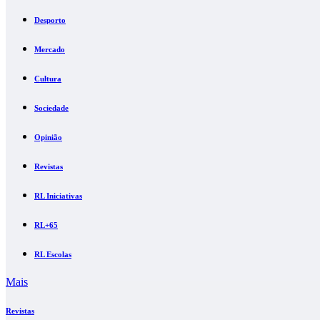
Desporto
Mercado
Cultura
Sociedade
Opinião
Revistas
RL Iniciativas
RL+65
RL Escolas
Mais
Revistas