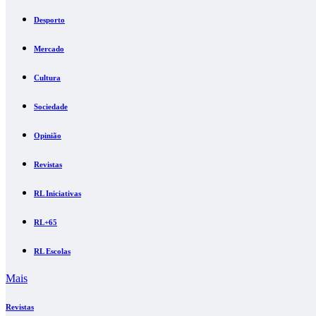
Desporto
Mercado
Cultura
Sociedade
Opinião
Revistas
RL Iniciativas
RL+65
RL Escolas
Mais
Revistas