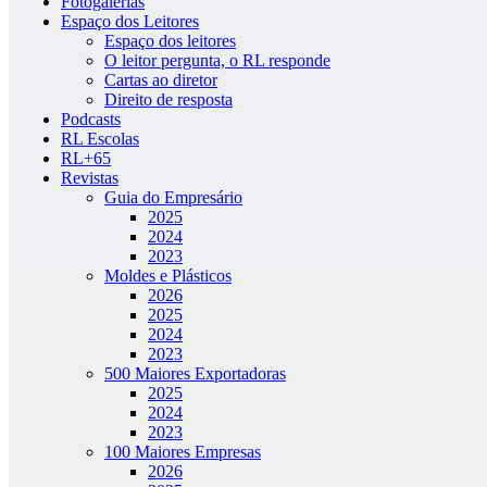
Fotogalerias
Espaço dos Leitores
Espaço dos leitores
O leitor pergunta, o RL responde
Cartas ao diretor
Direito de resposta
Podcasts
RL Escolas
RL+65
Revistas
Guia do Empresário
2025
2024
2023
Moldes e Plásticos
2026
2025
2024
2023
500 Maiores Exportadoras
2025
2024
2023
100 Maiores Empresas
2026