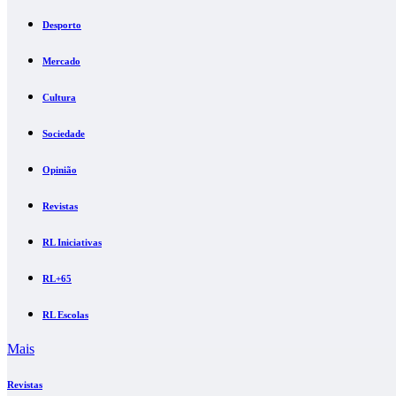
Desporto
Mercado
Cultura
Sociedade
Opinião
Revistas
RL Iniciativas
RL+65
RL Escolas
Mais
Revistas