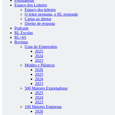
Fotogalerias
Espaço dos Leitores
Espaço dos leitores
O leitor pergunta, o RL responde
Cartas ao diretor
Direito de resposta
Podcasts
RL Escolas
RL+65
Revistas
Guia do Empresário
2025
2024
2023
Moldes e Plásticos
2026
2025
2024
2023
500 Maiores Exportadoras
2025
2024
2023
100 Maiores Empresas
2026