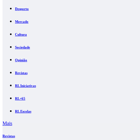
Desporto
Mercado
Cultura
Sociedade
Opinião
Revistas
RL Iniciativas
RL+65
RL Escolas
Mais
Revistas