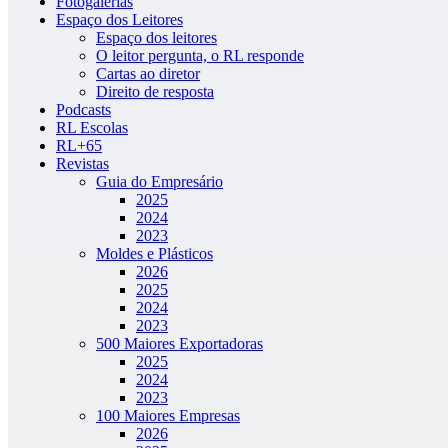
Fotogalerias
Espaço dos Leitores
Espaço dos leitores
O leitor pergunta, o RL responde
Cartas ao diretor
Direito de resposta
Podcasts
RL Escolas
RL+65
Revistas
Guia do Empresário
2025
2024
2023
Moldes e Plásticos
2026
2025
2024
2023
500 Maiores Exportadoras
2025
2024
2023
100 Maiores Empresas
2026