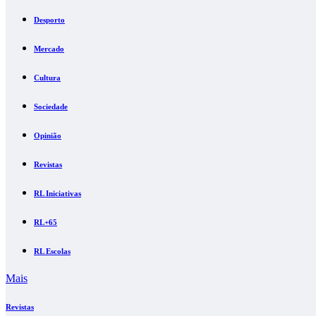
Desporto
Mercado
Cultura
Sociedade
Opinião
Revistas
RL Iniciativas
RL+65
RL Escolas
Mais
Revistas