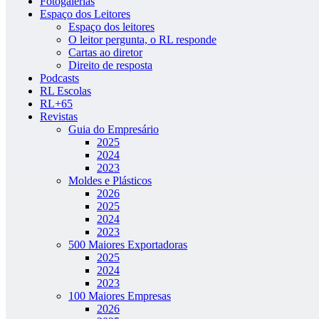
Fotogalerias
Espaço dos Leitores
Espaço dos leitores
O leitor pergunta, o RL responde
Cartas ao diretor
Direito de resposta
Podcasts
RL Escolas
RL+65
Revistas
Guia do Empresário
2025
2024
2023
Moldes e Plásticos
2026
2025
2024
2023
500 Maiores Exportadoras
2025
2024
2023
100 Maiores Empresas
2026