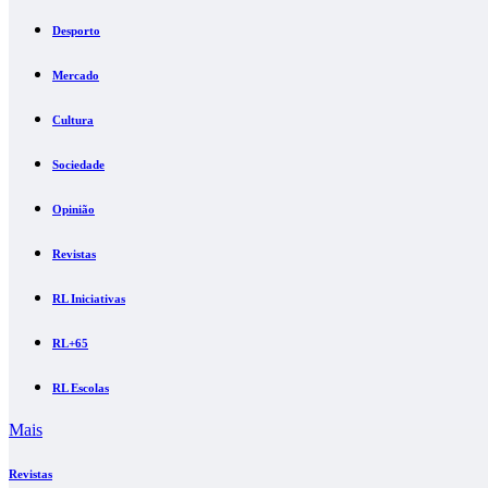
Desporto
Mercado
Cultura
Sociedade
Opinião
Revistas
RL Iniciativas
RL+65
RL Escolas
Mais
Revistas