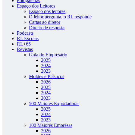
Fotogalerias
Espaço dos Leitores
Espaço dos leitores
O leitor pergunta, o RL responde
Cartas ao diretor
Direito de resposta
Podcasts
RL Escolas
RL+65
Revistas
Guia do Empresário
2025
2024
2023
Moldes e Plásticos
2026
2025
2024
2023
500 Maiores Exportadoras
2025
2024
2023
100 Maiores Empresas
2026