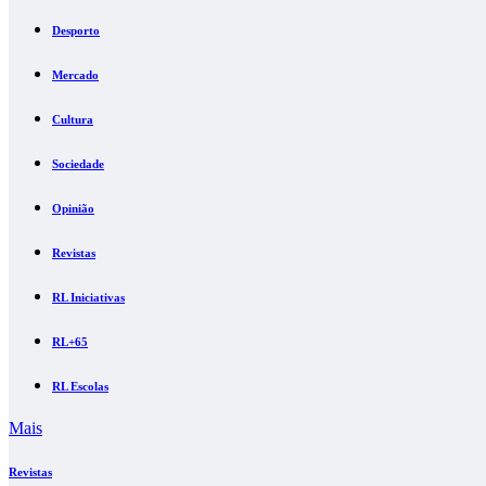
Desporto
Mercado
Cultura
Sociedade
Opinião
Revistas
RL Iniciativas
RL+65
RL Escolas
Mais
Revistas