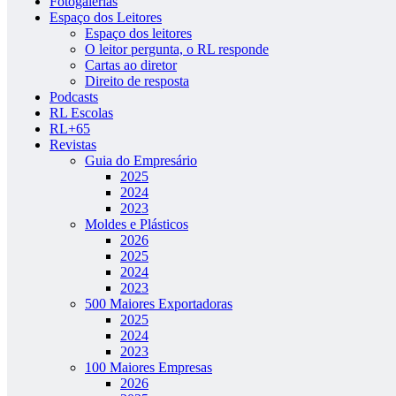
Fotogalerias
Espaço dos Leitores
Espaço dos leitores
O leitor pergunta, o RL responde
Cartas ao diretor
Direito de resposta
Podcasts
RL Escolas
RL+65
Revistas
Guia do Empresário
2025
2024
2023
Moldes e Plásticos
2026
2025
2024
2023
500 Maiores Exportadoras
2025
2024
2023
100 Maiores Empresas
2026