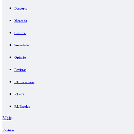
Desporto
Mercado
Cultura
Sociedade
Opinião
Revistas
RL Iniciativas
RL+65
RL Escolas
Mais
Revistas