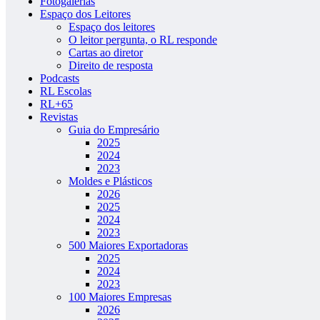
Fotogalerias
Espaço dos Leitores
Espaço dos leitores
O leitor pergunta, o RL responde
Cartas ao diretor
Direito de resposta
Podcasts
RL Escolas
RL+65
Revistas
Guia do Empresário
2025
2024
2023
Moldes e Plásticos
2026
2025
2024
2023
500 Maiores Exportadoras
2025
2024
2023
100 Maiores Empresas
2026