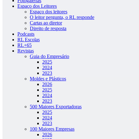
Fotogalerias
Espaço dos Leitores
Espaço dos leitores
O leitor pergunta, o RL responde
Cartas ao diretor
Direito de resposta
Podcasts
RL Escolas
RL+65
Revistas
Guia do Empresário
2025
2024
2023
Moldes e Plásticos
2026
2025
2024
2023
500 Maiores Exportadoras
2025
2024
2023
100 Maiores Empresas
2026