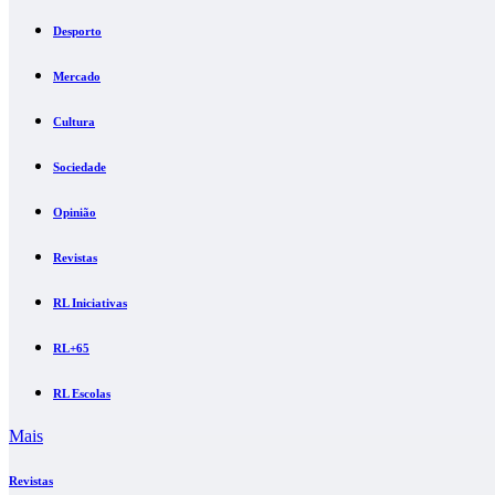
Desporto
Mercado
Cultura
Sociedade
Opinião
Revistas
RL Iniciativas
RL+65
RL Escolas
Mais
Revistas