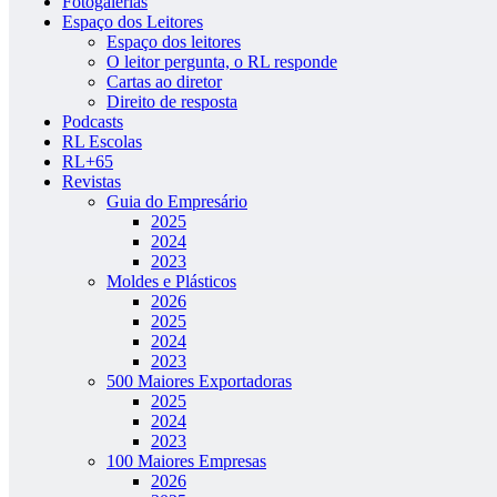
Fotogalerias
Espaço dos Leitores
Espaço dos leitores
O leitor pergunta, o RL responde
Cartas ao diretor
Direito de resposta
Podcasts
RL Escolas
RL+65
Revistas
Guia do Empresário
2025
2024
2023
Moldes e Plásticos
2026
2025
2024
2023
500 Maiores Exportadoras
2025
2024
2023
100 Maiores Empresas
2026