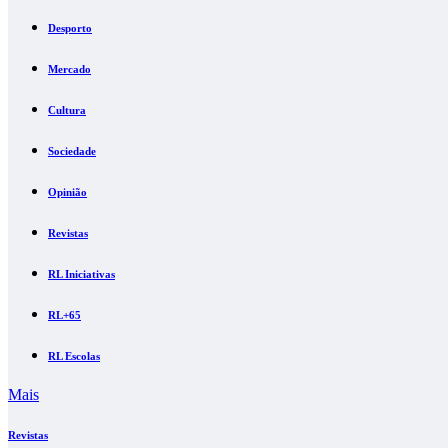
Desporto
Mercado
Cultura
Sociedade
Opinião
Revistas
RL Iniciativas
RL+65
RL Escolas
Mais
Revistas