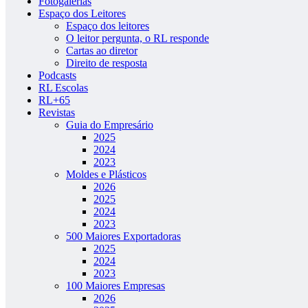
Fotogalerias
Espaço dos Leitores
Espaço dos leitores
O leitor pergunta, o RL responde
Cartas ao diretor
Direito de resposta
Podcasts
RL Escolas
RL+65
Revistas
Guia do Empresário
2025
2024
2023
Moldes e Plásticos
2026
2025
2024
2023
500 Maiores Exportadoras
2025
2024
2023
100 Maiores Empresas
2026