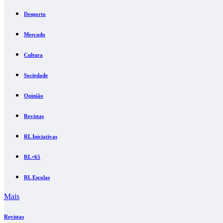
Desporto
Mercado
Cultura
Sociedade
Opinião
Revistas
RL Iniciativas
RL+65
RL Escolas
Mais
Revistas