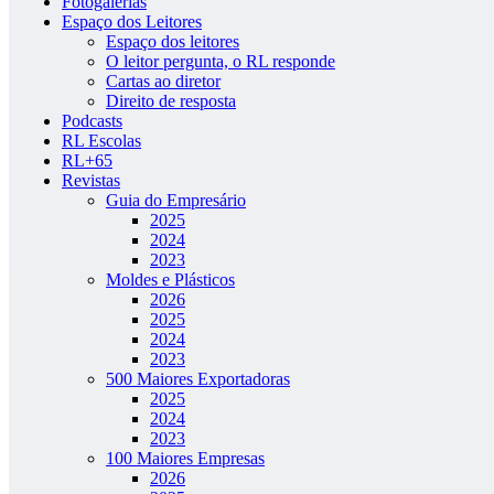
Fotogalerias
Espaço dos Leitores
Espaço dos leitores
O leitor pergunta, o RL responde
Cartas ao diretor
Direito de resposta
Podcasts
RL Escolas
RL+65
Revistas
Guia do Empresário
2025
2024
2023
Moldes e Plásticos
2026
2025
2024
2023
500 Maiores Exportadoras
2025
2024
2023
100 Maiores Empresas
2026