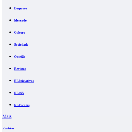
Desporto
Mercado
Cultura
Sociedade
Opinião
Revistas
RL Iniciativas
RL+65
RL Escolas
Mais
Revistas