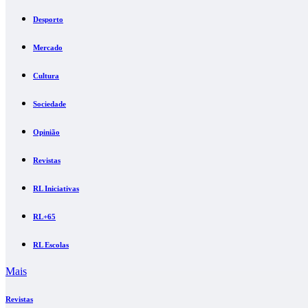
Desporto
Mercado
Cultura
Sociedade
Opinião
Revistas
RL Iniciativas
RL+65
RL Escolas
Mais
Revistas