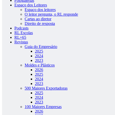
Fotogalerias
Espaço dos Leitores
Espaço dos leitores
O leitor pergunta, o RL responde
Cartas ao diretor
Direito de resposta
Podcasts
RL Escolas
RL+65
Revistas
Guia do Empresário
2025
2024
2023
Moldes e Plásticos
2026
2025
2024
2023
500 Maiores Exportadoras
2025
2024
2023
100 Maiores Empresas
2026