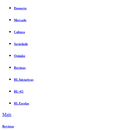
Desporto
Mercado
Cultura
Sociedade
Opinião
Revistas
RL Iniciativas
RL+65
RL Escolas
Mais
Revistas