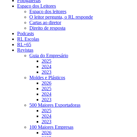
Fotogalerias
Espaço dos Leitores
Espaço dos leitores
O leitor pergunta, o RL responde
Cartas ao diretor
Direito de resposta
Podcasts
RL Escolas
RL+65
Revistas
Guia do Empresário
2025
2024
2023
Moldes e Plásticos
2026
2025
2024
2023
500 Maiores Exportadoras
2025
2024
2023
100 Maiores Empresas
2026