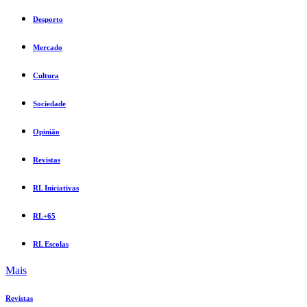
Desporto
Mercado
Cultura
Sociedade
Opinião
Revistas
RL Iniciativas
RL+65
RL Escolas
Mais
Revistas