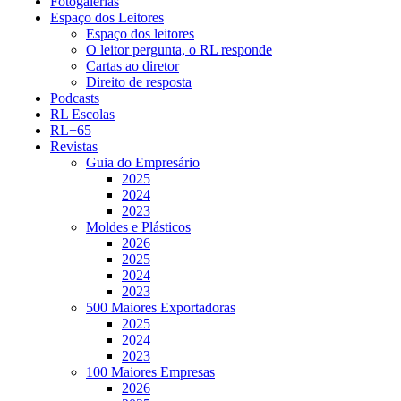
Fotogalerias
Espaço dos Leitores
Espaço dos leitores
O leitor pergunta, o RL responde
Cartas ao diretor
Direito de resposta
Podcasts
RL Escolas
RL+65
Revistas
Guia do Empresário
2025
2024
2023
Moldes e Plásticos
2026
2025
2024
2023
500 Maiores Exportadoras
2025
2024
2023
100 Maiores Empresas
2026