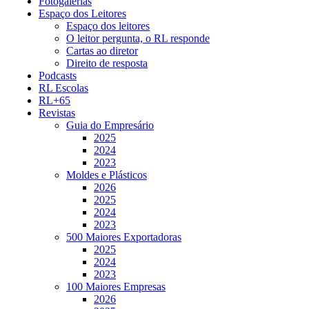
Fotogalerias
Espaço dos Leitores
Espaço dos leitores
O leitor pergunta, o RL responde
Cartas ao diretor
Direito de resposta
Podcasts
RL Escolas
RL+65
Revistas
Guia do Empresário
2025
2024
2023
Moldes e Plásticos
2026
2025
2024
2023
500 Maiores Exportadoras
2025
2024
2023
100 Maiores Empresas
2026