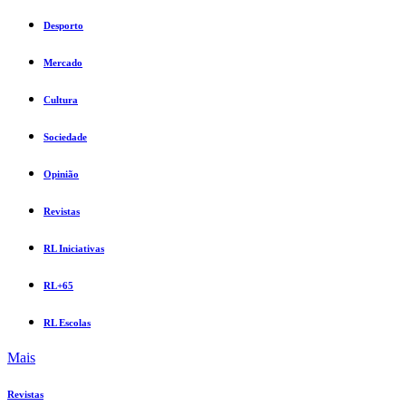
Desporto
Mercado
Cultura
Sociedade
Opinião
Revistas
RL Iniciativas
RL+65
RL Escolas
Mais
Revistas