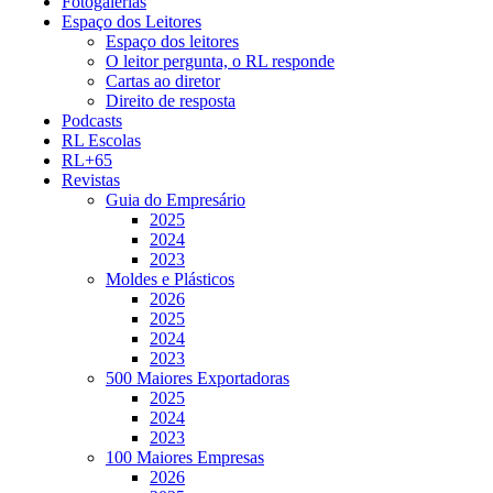
Fotogalerias
Espaço dos Leitores
Espaço dos leitores
O leitor pergunta, o RL responde
Cartas ao diretor
Direito de resposta
Podcasts
RL Escolas
RL+65
Revistas
Guia do Empresário
2025
2024
2023
Moldes e Plásticos
2026
2025
2024
2023
500 Maiores Exportadoras
2025
2024
2023
100 Maiores Empresas
2026