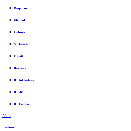
Desporto
Mercado
Cultura
Sociedade
Opinião
Revistas
RL Iniciativas
RL+65
RL Escolas
Mais
Revistas