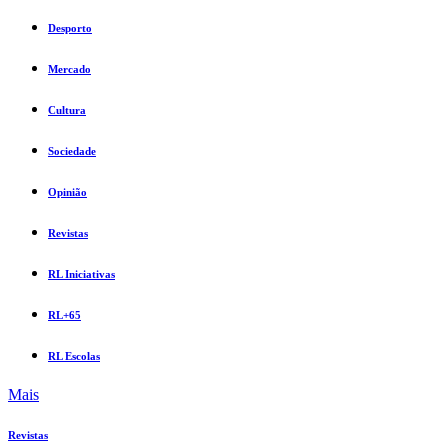
Desporto
Mercado
Cultura
Sociedade
Opinião
Revistas
RL Iniciativas
RL+65
RL Escolas
Mais
Revistas