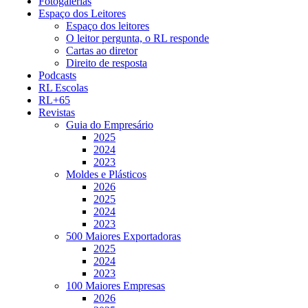
Fotogalerias
Espaço dos Leitores
Espaço dos leitores
O leitor pergunta, o RL responde
Cartas ao diretor
Direito de resposta
Podcasts
RL Escolas
RL+65
Revistas
Guia do Empresário
2025
2024
2023
Moldes e Plásticos
2026
2025
2024
2023
500 Maiores Exportadoras
2025
2024
2023
100 Maiores Empresas
2026