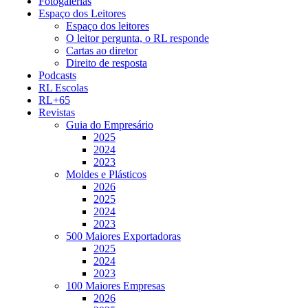
Fotogalerias
Espaço dos Leitores
Espaço dos leitores
O leitor pergunta, o RL responde
Cartas ao diretor
Direito de resposta
Podcasts
RL Escolas
RL+65
Revistas
Guia do Empresário
2025
2024
2023
Moldes e Plásticos
2026
2025
2024
2023
500 Maiores Exportadoras
2025
2024
2023
100 Maiores Empresas
2026