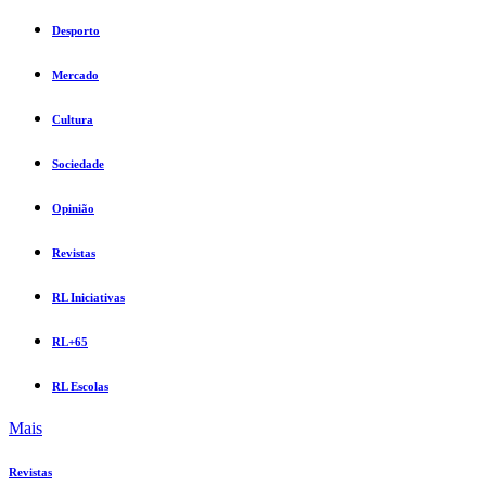
Desporto
Mercado
Cultura
Sociedade
Opinião
Revistas
RL Iniciativas
RL+65
RL Escolas
Mais
Revistas