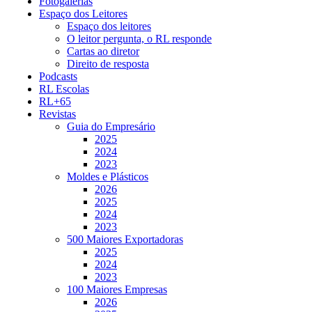
Fotogalerias
Espaço dos Leitores
Espaço dos leitores
O leitor pergunta, o RL responde
Cartas ao diretor
Direito de resposta
Podcasts
RL Escolas
RL+65
Revistas
Guia do Empresário
2025
2024
2023
Moldes e Plásticos
2026
2025
2024
2023
500 Maiores Exportadoras
2025
2024
2023
100 Maiores Empresas
2026