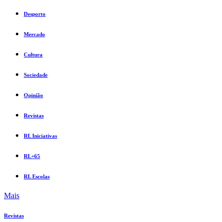
Desporto
Mercado
Cultura
Sociedade
Opinião
Revistas
RL Iniciativas
RL+65
RL Escolas
Mais
Revistas