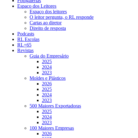
Fotogalerias
Espaço dos Leitores
Espaço dos leitores
O leitor pergunta, o RL responde
Cartas ao diretor
Direito de resposta
Podcasts
RL Escolas
RL+65
Revistas
Guia do Empresário
2025
2024
2023
Moldes e Plásticos
2026
2025
2024
2023
500 Maiores Exportadoras
2025
2024
2023
100 Maiores Empresas
2026