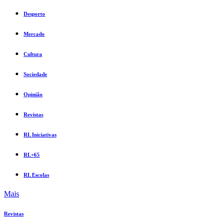
Desporto
Mercado
Cultura
Sociedade
Opinião
Revistas
RL Iniciativas
RL+65
RL Escolas
Mais
Revistas