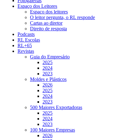
Fotogalerias
Espaço dos Leitores
Espaço dos leitores
O leitor pergunta, o RL responde
Cartas ao diretor
Direito de resposta
Podcasts
RL Escolas
RL+65
Revistas
Guia do Empresário
2025
2024
2023
Moldes e Plásticos
2026
2025
2024
2023
500 Maiores Exportadoras
2025
2024
2023
100 Maiores Empresas
2026