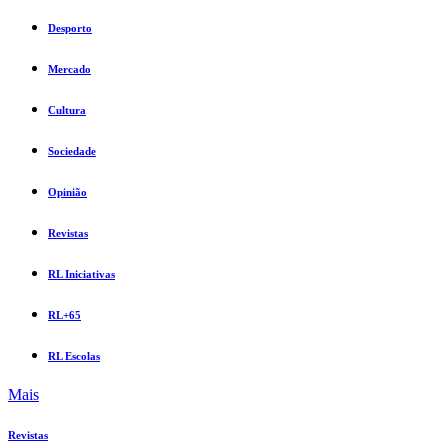
Desporto
Mercado
Cultura
Sociedade
Opinião
Revistas
RL Iniciativas
RL+65
RL Escolas
Mais
Revistas