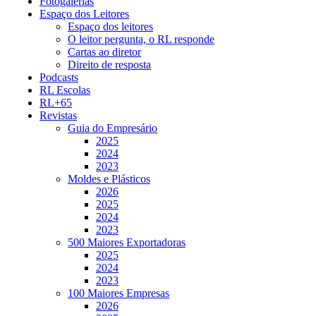
Fotogalerias
Espaço dos Leitores
Espaço dos leitores
O leitor pergunta, o RL responde
Cartas ao diretor
Direito de resposta
Podcasts
RL Escolas
RL+65
Revistas
Guia do Empresário
2025
2024
2023
Moldes e Plásticos
2026
2025
2024
2023
500 Maiores Exportadoras
2025
2024
2023
100 Maiores Empresas
2026