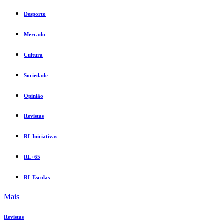
Desporto
Mercado
Cultura
Sociedade
Opinião
Revistas
RL Iniciativas
RL+65
RL Escolas
Mais
Revistas