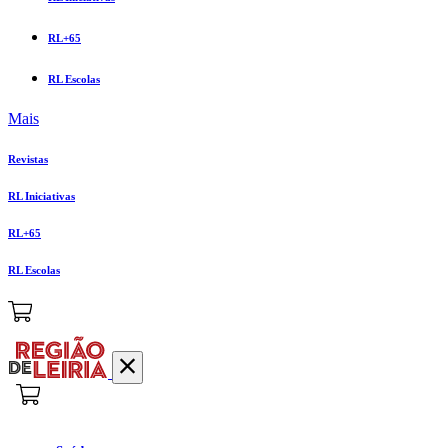
RL+65
RL Escolas
Mais
Revistas
RL Iniciativas
RL+65
RL Escolas