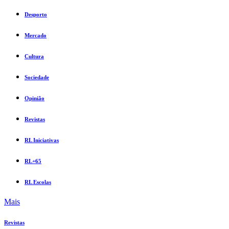
Desporto
Mercado
Cultura
Sociedade
Opinião
Revistas
RL Iniciativas
RL+65
RL Escolas
Mais
Revistas