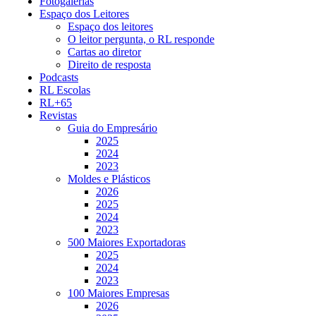
Fotogalerias
Espaço dos Leitores
Espaço dos leitores
O leitor pergunta, o RL responde
Cartas ao diretor
Direito de resposta
Podcasts
RL Escolas
RL+65
Revistas
Guia do Empresário
2025
2024
2023
Moldes e Plásticos
2026
2025
2024
2023
500 Maiores Exportadoras
2025
2024
2023
100 Maiores Empresas
2026