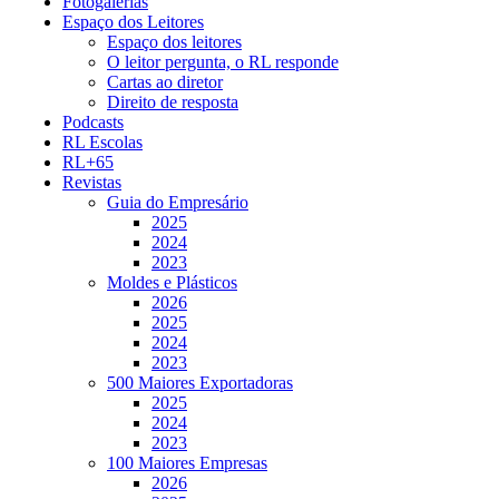
Fotogalerias
Espaço dos Leitores
Espaço dos leitores
O leitor pergunta, o RL responde
Cartas ao diretor
Direito de resposta
Podcasts
RL Escolas
RL+65
Revistas
Guia do Empresário
2025
2024
2023
Moldes e Plásticos
2026
2025
2024
2023
500 Maiores Exportadoras
2025
2024
2023
100 Maiores Empresas
2026