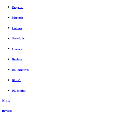
Desporto
Mercado
Cultura
Sociedade
Opinião
Revistas
RL Iniciativas
RL+65
RL Escolas
Mais
Revistas