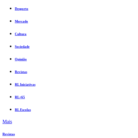
Desporto
Mercado
Cultura
Sociedade
Opinião
Revistas
RL Iniciativas
RL+65
RL Escolas
Mais
Revistas