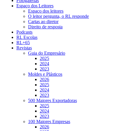
Fotogalerias
Espaço dos Leitores
Espaço dos leitores
O leitor pergunta, o RL responde
Cartas ao diretor
Direito de resposta
Podcasts
RL Escolas
RL+65
Revistas
Guia do Empresário
2025
2024
2023
Moldes e Plásticos
2026
2025
2024
2023
500 Maiores Exportadoras
2025
2024
2023
100 Maiores Empresas
2026