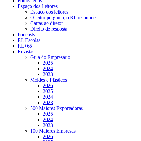
Fotogalerias
Espaço dos Leitores
Espaço dos leitores
O leitor pergunta, o RL responde
Cartas ao diretor
Direito de resposta
Podcasts
RL Escolas
RL+65
Revistas
Guia do Empresário
2025
2024
2023
Moldes e Plásticos
2026
2025
2024
2023
500 Maiores Exportadoras
2025
2024
2023
100 Maiores Empresas
2026