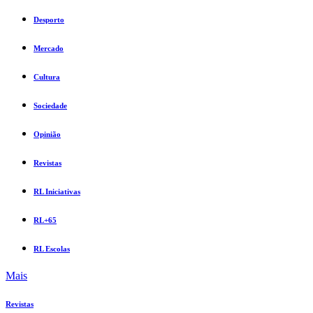
Desporto
Mercado
Cultura
Sociedade
Opinião
Revistas
RL Iniciativas
RL+65
RL Escolas
Mais
Revistas