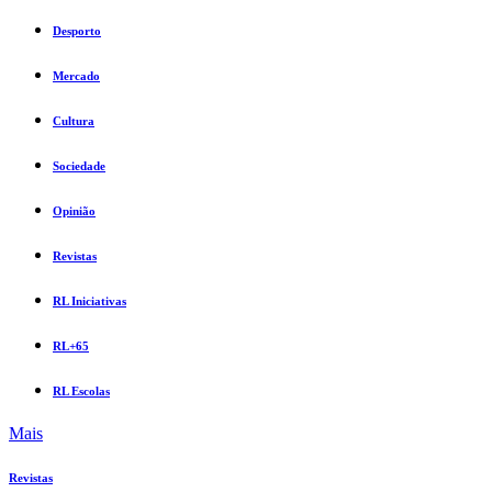
Desporto
Mercado
Cultura
Sociedade
Opinião
Revistas
RL Iniciativas
RL+65
RL Escolas
Mais
Revistas