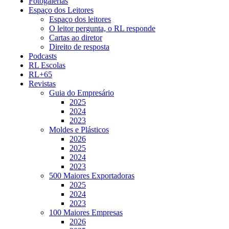
Fotogalerias
Espaço dos Leitores
Espaço dos leitores
O leitor pergunta, o RL responde
Cartas ao diretor
Direito de resposta
Podcasts
RL Escolas
RL+65
Revistas
Guia do Empresário
2025
2024
2023
Moldes e Plásticos
2026
2025
2024
2023
500 Maiores Exportadoras
2025
2024
2023
100 Maiores Empresas
2026