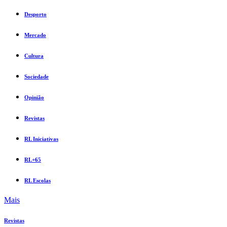
Desporto
Mercado
Cultura
Sociedade
Opinião
Revistas
RL Iniciativas
RL+65
RL Escolas
Mais
Revistas