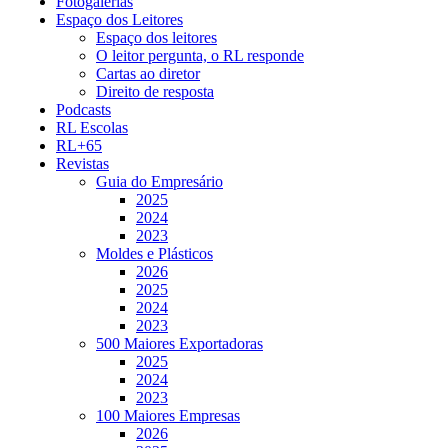
Fotogalerias
Espaço dos Leitores
Espaço dos leitores
O leitor pergunta, o RL responde
Cartas ao diretor
Direito de resposta
Podcasts
RL Escolas
RL+65
Revistas
Guia do Empresário
2025
2024
2023
Moldes e Plásticos
2026
2025
2024
2023
500 Maiores Exportadoras
2025
2024
2023
100 Maiores Empresas
2026