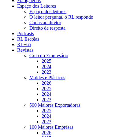
Fotogalerias
Espaço dos Leitores
Espaço dos leitores
O leitor pergunta, o RL responde
Cartas ao diretor
Direito de resposta
Podcasts
RL Escolas
RL+65
Revistas
Guia do Empresário
2025
2024
2023
Moldes e Plásticos
2026
2025
2024
2023
500 Maiores Exportadoras
2025
2024
2023
100 Maiores Empresas
2026