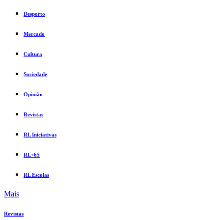
Desporto
Mercado
Cultura
Sociedade
Opinião
Revistas
RL Iniciativas
RL+65
RL Escolas
Mais
Revistas