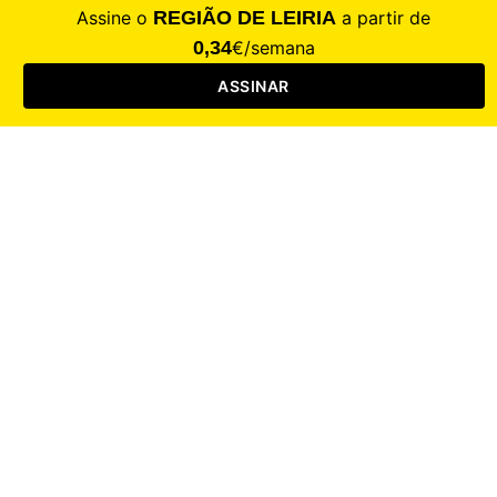
Saúde
Desporto
Mercado
Cultura
Sociedade
Opinião
Revistas
RL Iniciativas
RL+65
RL Escolas