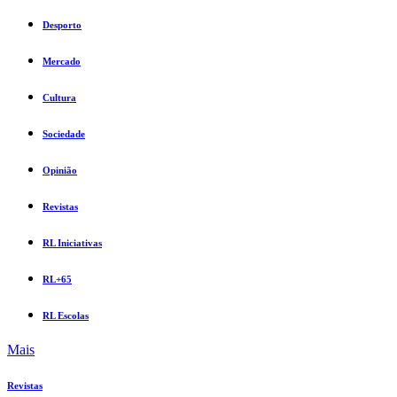
Desporto
Mercado
Cultura
Sociedade
Opinião
Revistas
RL Iniciativas
RL+65
RL Escolas
Mais
Revistas