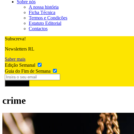
Sobre nós
A nossa história
Ficha Técnica
Termos e Condições
Estatuto Editorial
Contactos
Subscreva!
Newsletters RL
Saber mais
Edição Semanal
Guia do Fim de Semana
Subscrever
crime