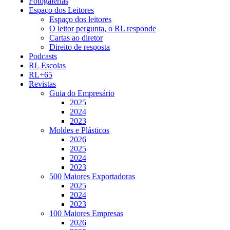
Fotogalerias
Espaço dos Leitores
Espaço dos leitores
O leitor pergunta, o RL responde
Cartas ao diretor
Direito de resposta
Podcasts
RL Escolas
RL+65
Revistas
Guia do Empresário
2025
2024
2023
Moldes e Plásticos
2026
2025
2024
2023
500 Maiores Exportadoras
2025
2024
2023
100 Maiores Empresas
2026