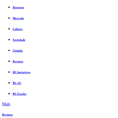
Desporto
Mercado
Cultura
Sociedade
Opinião
Revistas
RL Iniciativas
RL+65
RL Escolas
Mais
Revistas