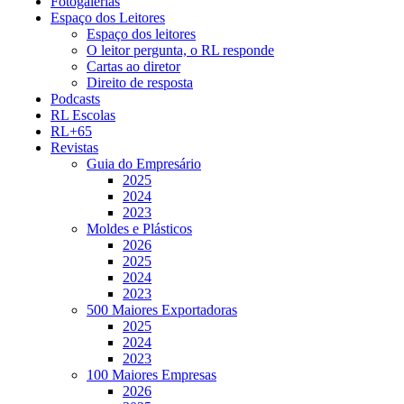
Fotogalerias
Espaço dos Leitores
Espaço dos leitores
O leitor pergunta, o RL responde
Cartas ao diretor
Direito de resposta
Podcasts
RL Escolas
RL+65
Revistas
Guia do Empresário
2025
2024
2023
Moldes e Plásticos
2026
2025
2024
2023
500 Maiores Exportadoras
2025
2024
2023
100 Maiores Empresas
2026