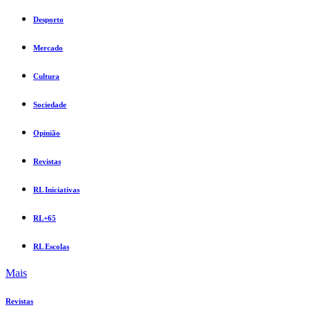
Desporto
Mercado
Cultura
Sociedade
Opinião
Revistas
RL Iniciativas
RL+65
RL Escolas
Mais
Revistas