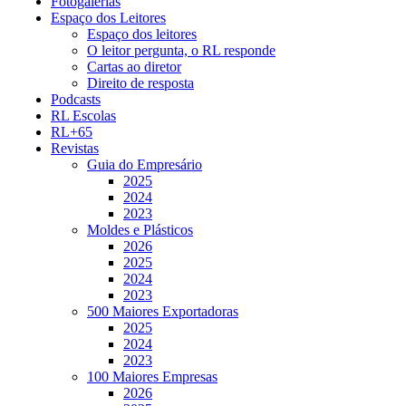
Fotogalerias
Espaço dos Leitores
Espaço dos leitores
O leitor pergunta, o RL responde
Cartas ao diretor
Direito de resposta
Podcasts
RL Escolas
RL+65
Revistas
Guia do Empresário
2025
2024
2023
Moldes e Plásticos
2026
2025
2024
2023
500 Maiores Exportadoras
2025
2024
2023
100 Maiores Empresas
2026