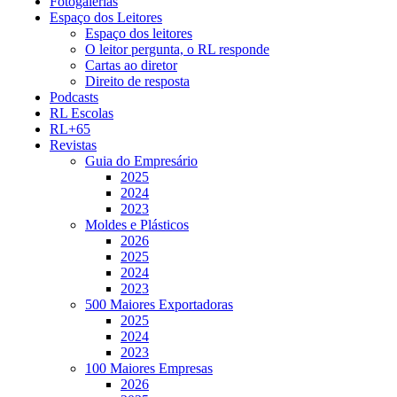
Fotogalerias
Espaço dos Leitores
Espaço dos leitores
O leitor pergunta, o RL responde
Cartas ao diretor
Direito de resposta
Podcasts
RL Escolas
RL+65
Revistas
Guia do Empresário
2025
2024
2023
Moldes e Plásticos
2026
2025
2024
2023
500 Maiores Exportadoras
2025
2024
2023
100 Maiores Empresas
2026