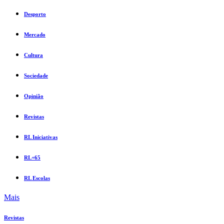
Desporto
Mercado
Cultura
Sociedade
Opinião
Revistas
RL Iniciativas
RL+65
RL Escolas
Mais
Revistas