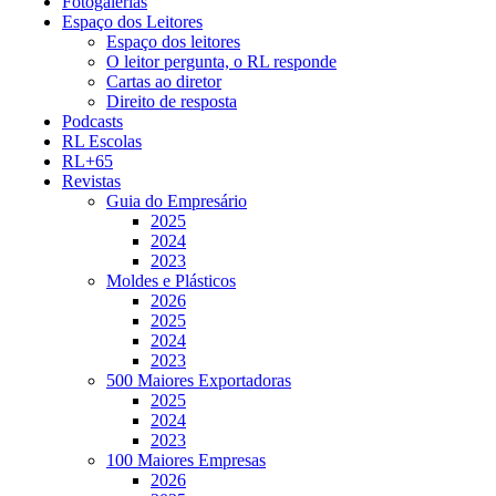
Fotogalerias
Espaço dos Leitores
Espaço dos leitores
O leitor pergunta, o RL responde
Cartas ao diretor
Direito de resposta
Podcasts
RL Escolas
RL+65
Revistas
Guia do Empresário
2025
2024
2023
Moldes e Plásticos
2026
2025
2024
2023
500 Maiores Exportadoras
2025
2024
2023
100 Maiores Empresas
2026