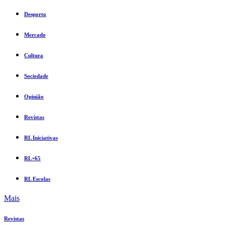
Desporto
Mercado
Cultura
Sociedade
Opinião
Revistas
RL Iniciativas
RL+65
RL Escolas
Mais
Revistas